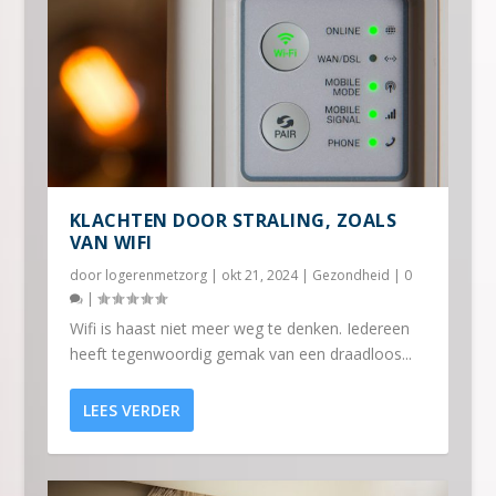
KLACHTEN DOOR STRALING, ZOALS
VAN WIFI
door
logerenmetzorg
|
okt 21, 2024
|
Gezondheid
|
0
|
Wifi is haast niet meer weg te denken. Iedereen
heeft tegenwoordig gemak van een draadloos...
LEES VERDER