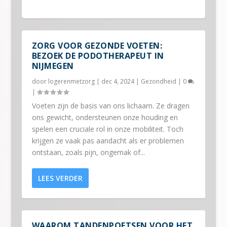
ZORG VOOR GEZONDE VOETEN:
BEZOEK DE PODOTHERAPEUT IN
NIJMEGEN
door
logerenmetzorg
|
dec 4, 2024
|
Gezondheid
|
0
|
Voeten zijn de basis van ons lichaam. Ze dragen
ons gewicht, ondersteunen onze houding en
spelen een cruciale rol in onze mobiliteit. Toch
krijgen ze vaak pas aandacht als er problemen
ALLES OVER TANDHEELKUNDIGE
POLSBRACE: WANNEER MOET IK HEM
WAT TE DOEN BIJ ANGST VOOR DE
VERDOVING
DRAGEN?
TANDARTS?
ontstaan, zoals pijn, ongemak of...
LEES VERDER
WAAROM TANDENPOETSEN VOOR HET